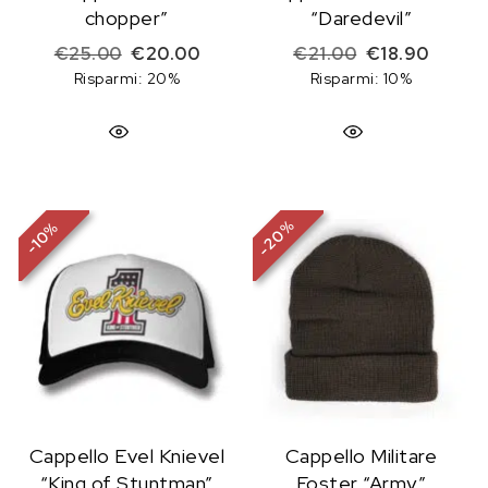
chopper”
“Daredevil”
Il prezzo originale era: €25.00.
Il prezzo attuale è: €20.00.
Il prezzo origi
Il prez
€
25.00
€
20.00
€
21.00
€
18.90
Risparmi: 20%
Risparmi: 10%
%
%
20
10
-
-
Cappello Evel Knievel
Cappello Militare
“King of Stuntman”
Foster “Army”