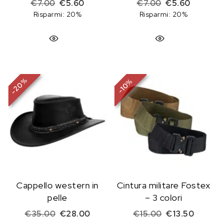
Il prezzo originale era: €7.00.
Il prezzo attuale è: €5.60.
Il prezzo origi
Il prezz
€
7.00
€
5.60
€
7.00
€
5.60
Risparmi: 20%
Risparmi: 20%
%
%
20
10
-
-
Cappello western in
Cintura militare Fostex
pelle
– 3 colori
Il prezzo originale era: €35.00.
Il prezzo attuale è: €28.00.
Il prezzo origi
Il prez
€
35.00
€
28.00
€
15.00
€
13.50