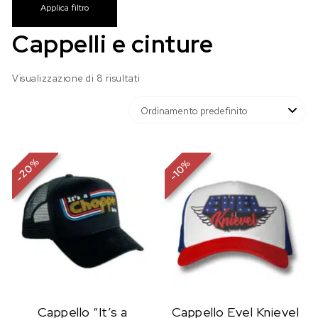
Applica filtro
Cappelli e cinture
Visualizzazione di 8 risultati
%
%
20
10
-
-
Cappello “It’s a
Cappello Evel Knievel