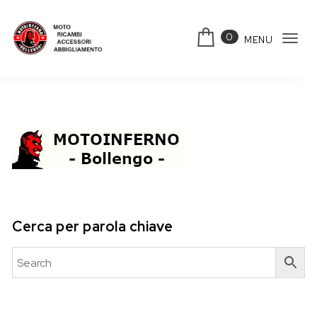
Skip to content
0
MENU
Tog
Motoinferno
navi
Cerca per parola chiave