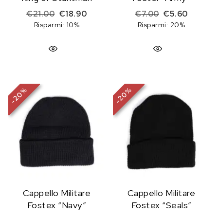
Il prezzo originale era: €21.00.
Il prezzo attuale è: €18.90.
Il prezzo origi
Il prezz
€
21.00
€
18.90
€
7.00
€
5.60
Risparmi: 10%
Risparmi: 20%
%
%
20
20
-
-
Cappello Militare
Cappello Militare
Fostex “Navy”
Fostex “Seals”