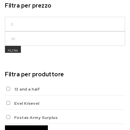
Filtra per prezzo
Prezzo Min
Prezzo Max
FILTRA
Filtra per produttore
13 and a half
Evel Knievel
Fostex Army Surplus