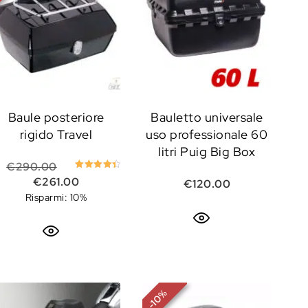
Baule posteriore
Bauletto universale
rigido Travel
uso professionale 60
litri Puig Big Box
Il prezzo originale era: €290.00.
€
290.00
Valutato
Il prezzo attuale è: €261.00.
€
261.00
e era: €140.00.
 attuale è: €126.00.
€
120.00
4.50
su 5
Risparmi: 10%
%
10
-