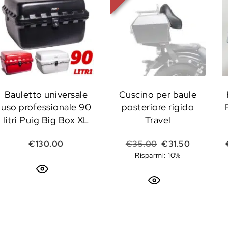
Bauletto universale
Cuscino per baule
uso professionale 90
posteriore rigido
litri Puig Big Box XL
Travel
Il prezzo original
Il prezzo 
€
130.00
€
35.00
€
31.50
Risparmi: 10%