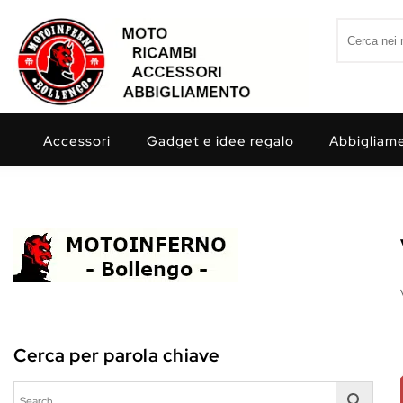
Skip to content
Search for:
Motoinferno
Accessori
Gadget e idee regalo
Abbigliam
Cerca per parola chiave