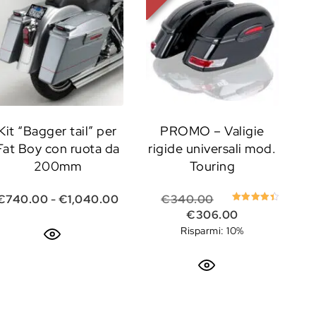
Kit “Bagger tail” per
PROMO – Valigie
Fat Boy con ruota da
rigide universali mod.
200mm
Touring
e era: €35.00.
attuale è: €31.50.
Fascia di prezzo: da €740.00 a €1,0
Il prezzo originale
€
740.00
-
€
1,040.00
€
340.00
Valutato
Il prezzo attua
€
306.00
4.50
su 5
Risparmi: 10%