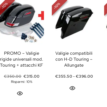
%
%
10
10
-
-
PROMO – Valigie
Valigie compatibili
rigide universali mod.
con H-D Touring –
Touring + attacchi KF
Allungate
Il prezzo originale era: €350.00.
Il prezzo attuale è: €315.00.
Fascia 
€
350.00
€
315.00
€
355.50
-
€
396.00
Risparmi: 10%