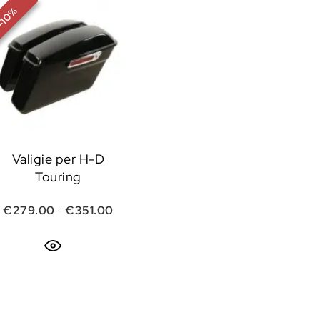
%
10
-
Valigie per H-D
Touring
Fascia di prezzo: da €279.00 a €351.0
€
279.00
-
€
351.00
di prezzo: da €355.50 a €396.00