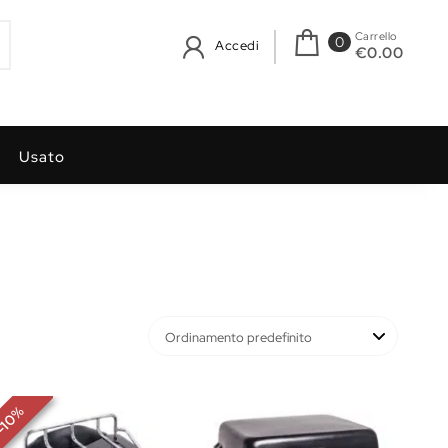
Carrello
0
Accedi
€0.00
Usato
%
10
-