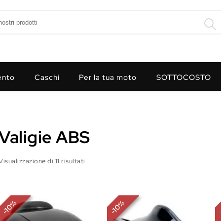
ento
Caschi
Per la tua moto
SOTTOCOSTO
Valigie ABS
Visualizzazione di 11 risultati
%
%
10
10
-
-