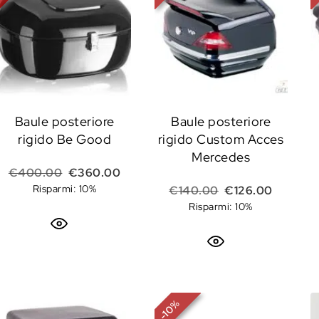
Baule posteriore
Baule posteriore
rigido Be Good
rigido Custom Acces
Mercedes
Il prezzo originale era: €400.00.
Il prezzo attuale è: €360.00.
€
400.00
€
360.00
Risparmi: 10%
Il prezzo original
Il prezzo
€
140.00
€
126.00
Risparmi: 10%
%
10
-