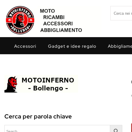
Skip to content
Search for:
Motoinferno
Accessori
Gadget e idee regalo
Abbigliam
Cerca per parola chiave