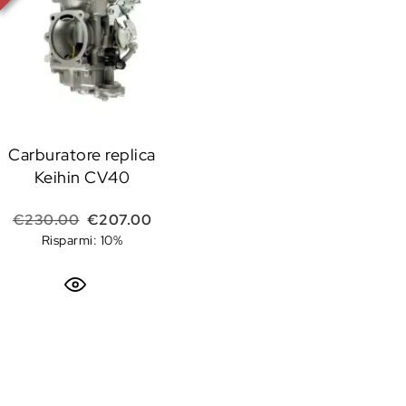
Carburatore replica
Keihin CV40
Il prezzo originale era: €230.00.
Il prezzo attuale è: €207.00.
€
230.00
€
207.00
Risparmi: 10%