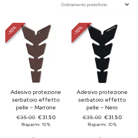
%
%
10
10
-
-
Adesivo protezione
Adesivo protezione
serbatoio effetto
serbatoio effetto
pelle – Marrone
pelle – Nero
Il prezzo originale era: €35.00.
Il prezzo attuale è: €31.50.
Il prezzo origi
Il prez
€
35.00
€
31.50
€
35.00
€
31.50
Risparmi: 10%
Risparmi: 10%