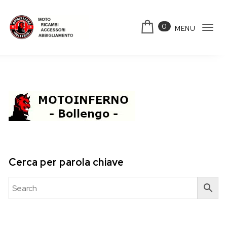
Skip to content
0
MENU
Tog
Motoinferno
navi
Cerca per parola chiave