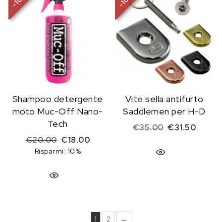
10
10
-
-
Shampoo detergente
Vite sella antifurto
moto Muc-Off Nano-
Saddlemen per H-D
Tech
Il prezzo origi
Il prez
€
35.00
€
31.50
Il prezzo originale era: €20.00.
Il prezzo attuale è: €18.00.
€
20.00
€
18.00
Risparmi: 10%
1
2
→