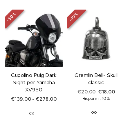
%
%
50
10
-
-
Cupolino Puig Dark
Gremlin Bell- Skull
Night per Yamaha
classic
XV950
Il prezzo origi
Il prez
€
20.00
€
18.00
Fascia di prezzo: da €139.00 a 
Risparmi: 10%
€
139.00
-
€
278.00