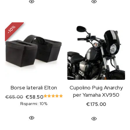
%
10
-
Borse laterali Elton
Cupolino Puig Anarchy
per Yamaha XV950
Il prezzo originale era: €65.00.
Il prezzo attuale è: €58.50.
€
65.00
€
58.50
Valutato
Risparmi: 10%
€
175.00
5.00
su 5