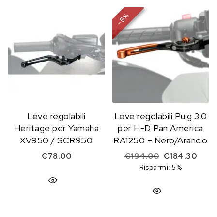
%
5
-
Leve regolabili
Leve regolabili Puig 3.0
Heritage per Yamaha
per H-D Pan America
XV950 / SCR950
RA1250 – Nero/Arancio
Il prezzo origi
Il pr
€
78.00
€
194.00
€
184.30
Risparmi: 5%