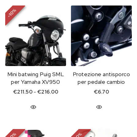
%
10
-
Mini batwing Puig SML
Protezione antisporco
per Yamaha XV950
per pedale cambio
Fascia di prezzo: da €211.50 a €2
€
211.50
-
€
216.00
€
6.70
%
%