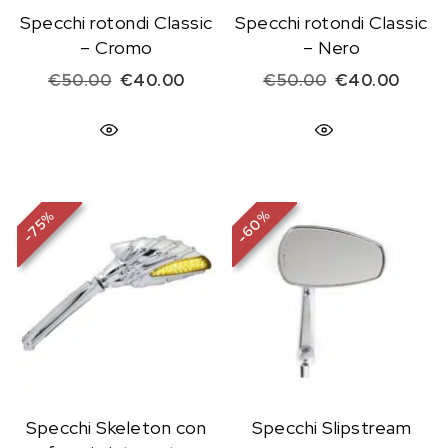
Specchi rotondi Classic
Specchi rotondi Classic
– Cromo
– Nero
Il prezzo originale era: €50.00.
Il prezzo attuale è: €40.00.
Il prezzo origi
Il pre
€
50.00
€
40.00
€
50.00
€
40.00
%
%
60
75
-
-
Specchi Skeleton con
Specchi Slipstream