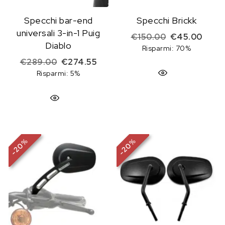
Specchi bar-end
Specchi Brickk
universali 3-in-1 Puig
Il prezzo origi
Il pre
€
150.00
€
45.00
Diablo
Risparmi: 70%
Il prezzo originale era: €289.00.
Il prezzo attuale è: €274.55.
€
289.00
€
274.55
Risparmi: 5%
%
%
20
20
-
-