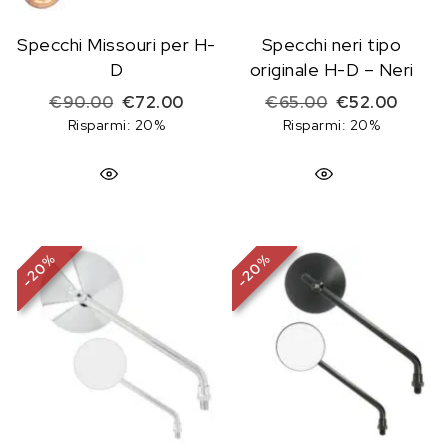
Specchi Missouri per H-
Specchi neri tipo
D
originale H-D – Neri
Il prezzo originale era: €90.00.
Il prezzo attuale è: €72.00.
Il prezzo origi
Il pre
€
90.00
€
72.00
€
65.00
€
52.00
Risparmi: 20%
Risparmi: 20%
%
%
20
20
-
-