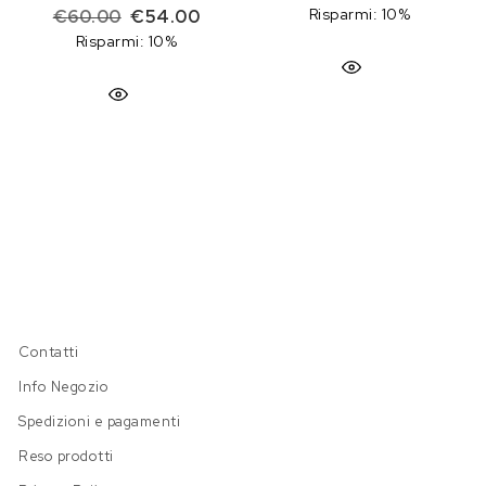
Il prezzo originale era: €60.00.
Il prezzo attuale è: €54.00.
Risparmi: 10%
€
60.00
€
54.00
Risparmi: 10%
Contatti
Info Negozio
Spedizioni e pagamenti
Reso prodotti