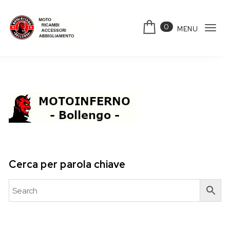
Skip to content
0
MENU
Tog
Motoinferno
navi
Cerca per parola chiave