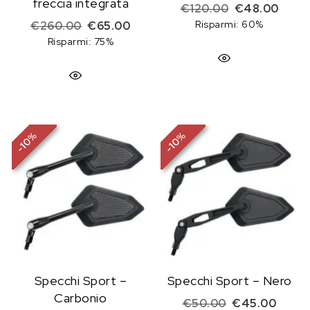
freccia integrata
Il prezzo origi
Il pre
€
120.00
€
48.00
Il prezzo originale era: €260.00.
Il prezzo attuale è: €65.00.
Risparmi: 60%
€
260.00
€
65.00
Risparmi: 75%
%
%
10
10
-
-
Specchi Sport –
Specchi Sport – Nero
Carbonio
Il prezzo origi
Il pre
€
50.00
€
45.00