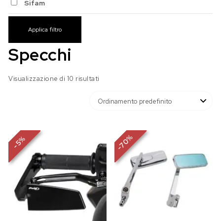
Sifam
Applica filtro
Specchi
Visualizzazione di 10 risultati
%
%
70
5
-
-