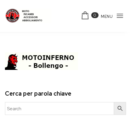
Skip to content
0
MENU
Tog
Motoinferno
navi
Cerca per parola chiave