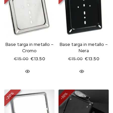
Base targa in metallo –
Base targa in metallo –
Cromo
Nera
Il prezzo originale era: €15.00.
Il prezzo attuale è: €13.50.
Il prezzo origi
Il prez
€
15.00
€
13.50
€
15.00
€
13.50
%
%
20
10
-
-