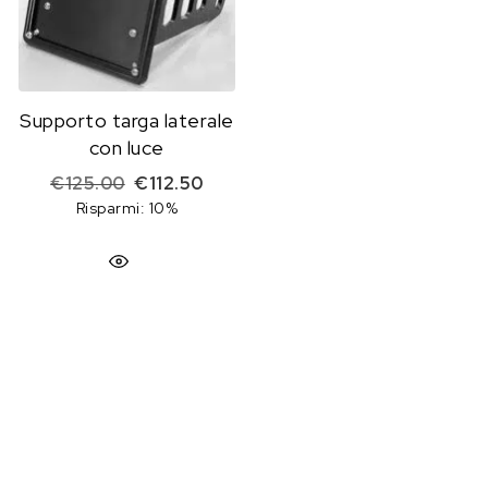
Supporto targa laterale
con luce
Il prezzo originale era: €125.00.
Il prezzo attuale è: €112.50.
€
125.00
€
112.50
Risparmi: 10%