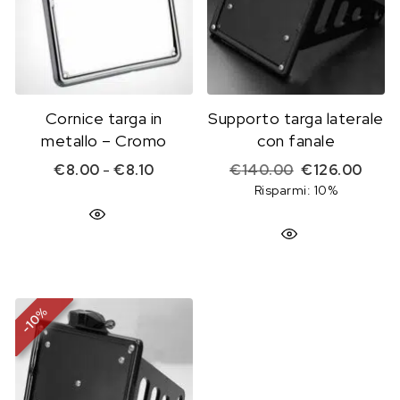
Cornice targa in
Supporto targa laterale
metallo – Cromo
con fanale
Fascia di prezzo: da €8.00 a €8.10
Il prezzo origi
Il pr
€
8.00
-
€
8.10
€
140.00
€
126.00
Risparmi: 10%
%
10
-