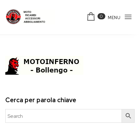
Skip to content
0
MENU
Tog
Motoinferno
navi
Cerca per parola chiave