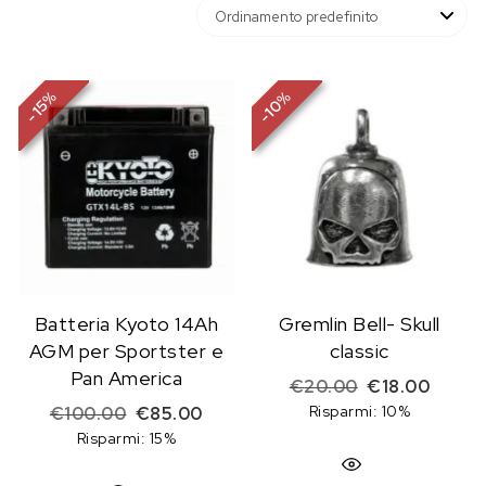
%
%
10
15
-
-
Batteria Kyoto 14Ah
Gremlin Bell- Skull
AGM per Sportster e
classic
Pan America
Il prezzo origi
Il prez
€
20.00
€
18.00
Il prezzo originale era: €100.00.
Il prezzo attuale è: €85.00.
Risparmi: 10%
€
100.00
€
85.00
Risparmi: 15%