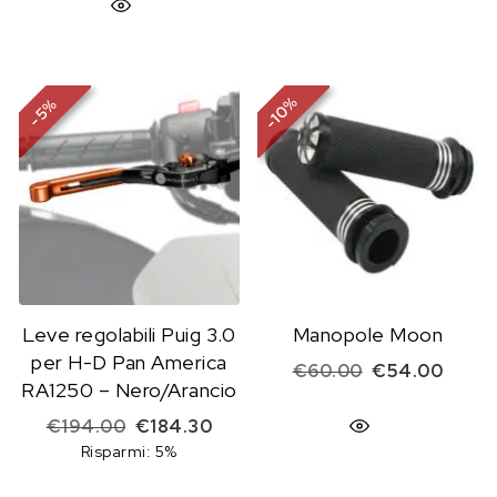
%
%
10
5
-
-
Leve regolabili Puig 3.0
Manopole Moon
per H-D Pan America
Il prezzo origi
Il pre
€
60.00
€
54.00
RA1250 – Nero/Arancio
Il prezzo originale era: €194.00.
Il prezzo attuale è: €184.30.
€
194.00
€
184.30
Risparmi: 5%