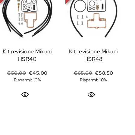
Kit revisione Mikuni
Kit revisione Mikuni
HSR40
HSR48
Il prezzo originale era: €50.00.
Il prezzo attuale è: €45.00.
Il prezzo original
Il prezzo 
€
50.00
€
45.00
€
65.00
€
58.50
Risparmi: 10%
Risparmi: 10%