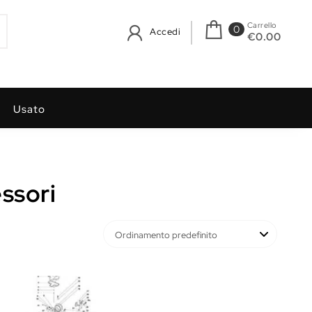
Carrello
0
Accedi
€0.00
Usato
ssori