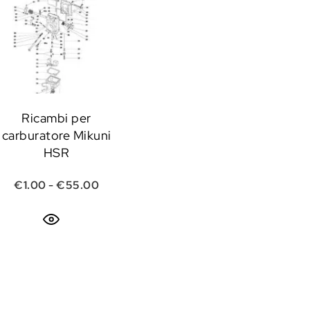
Ricambi per
carburatore Mikuni
HSR
e era: €65.00.
attuale è: €58.50.
Fascia di prezzo: da €1.00 a €55.00
€
1.00
-
€
55.00