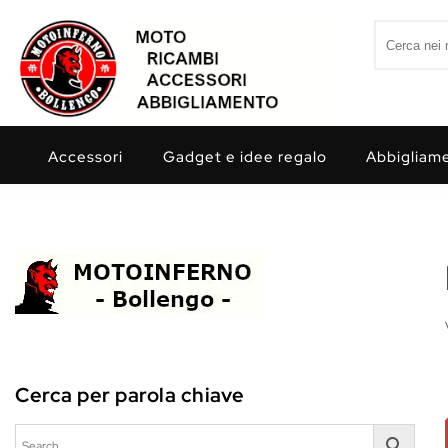
Skip to content
Search for:
Motoinferno
Accessori
Gadget e idee regalo
Abbigliam
Cerca per parola chiave