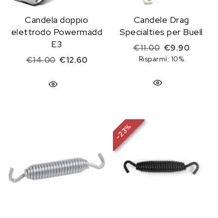
Candela doppio
Candele Drag
elettrodo Powermadd
Specialties per Buell
E3
Il prezzo origin
Il prezz
€
11.00
€
9.90
Il prezzo originale era: €14.00.
Il prezzo attuale è: €12.60.
Risparmi: 10%
€
14.00
€
12.60
%
23
-