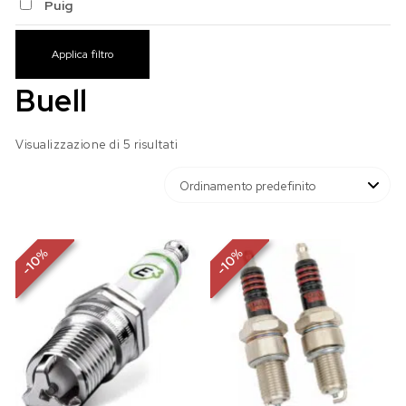
Puig
Applica filtro
Buell
Visualizzazione di 5 risultati
%
%
10
10
-
-