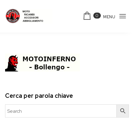
Skip to content
0
MENU
Tog
Motoinferno
navi
Cerca per parola chiave