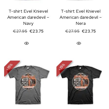
T-shirt Evel Knievel
T-shirt Evel Knievel
American daredevil –
American daredevil –
Navy
Nera
Il prezzo originale era: €27.95.
Il prezzo attuale è: €23.75.
Il prezzo origi
Il prez
€
27.95
€
23.75
€
27.95
€
23.75
%
%
15
15
-
-