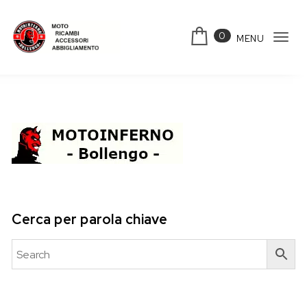
Skip to content
0
MENU
Tog
Motoinferno
navi
Cerca per parola chiave