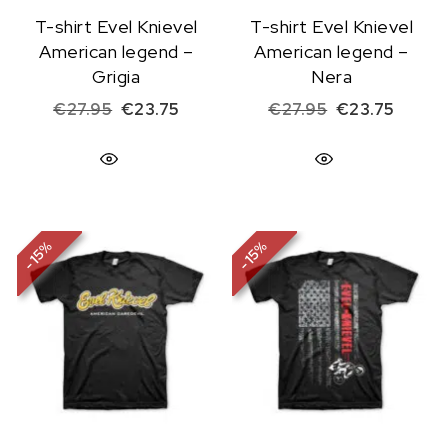
T-shirt Evel Knievel
T-shirt Evel Knievel
American legend –
American legend –
Grigia
Nera
Il prezzo originale era: €27.95.
Il prezzo attuale è: €23.75.
Il prezzo origi
Il prez
€
27.95
€
23.75
€
27.95
€
23.75
%
%
15
15
-
-