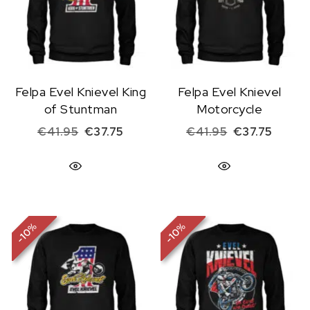
Felpa Evel Knievel King
Felpa Evel Knievel
of Stuntman
Motorcycle
Il prezzo originale era: €41.95.
Il prezzo attuale è: €37.75.
Il prezzo origi
Il prez
€
41.95
€
37.75
€
41.95
€
37.75
%
%
10
10
-
-