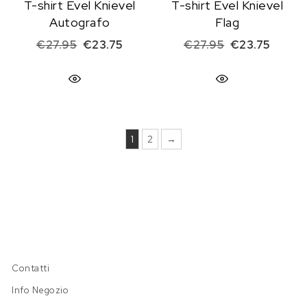
T-shirt Evel Knievel
T-shirt Evel Knievel
Autografo
Flag
Il prezzo originale era: €27.95.
Il prezzo attuale è: €23.75.
Il prezzo origi
Il prez
€
27.95
€
23.75
€
27.95
€
23.75
1
2
→
Contatti
Info Negozio