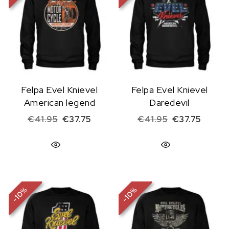
Felpa Evel Knievel
Felpa Evel Knievel
American legend
Daredevil
Il prezzo originale era: €41.95.
Il prezzo attuale è: €37.75.
Il prezzo origi
Il prez
€
41.95
€
37.75
€
41.95
€
37.75
%
%
10
10
-
-