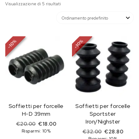
Visualizzazione di 5 risultati
%
%
10
10
-
-
Soffietti per forcelle
Soffietti per forcelle
H-D 39mm
Sportster
Iron/Nighster
Il prezzo originale era: €20.00.
Il prezzo attuale è: €18.00.
€
20.00
€
18.00
Risparmi: 10%
Il prezzo origi
Il prez
€
32.00
€
28.80
Risparmi: 10%