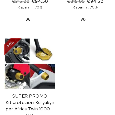
Il prezzo originale era: €315.00.
Il prezzo attuale è: €94.50.
Il prezzo origi
Il pre
€
315.00
€
94.50
€
315.00
€
94.50
Risparmi: 70%
Risparmi: 70%
%
70
-
SUPER PROMO
Kit protezioni Kuryakyn
per Africa Twin 1000 –