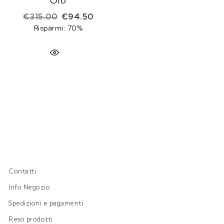
Oro
Il prezzo originale era: €315.00.
Il prezzo attuale è: €94.50.
€
315.00
€
94.50
Risparmi: 70%
Contatti
Info Negozio
Spedizioni e pagamenti
Reso prodotti