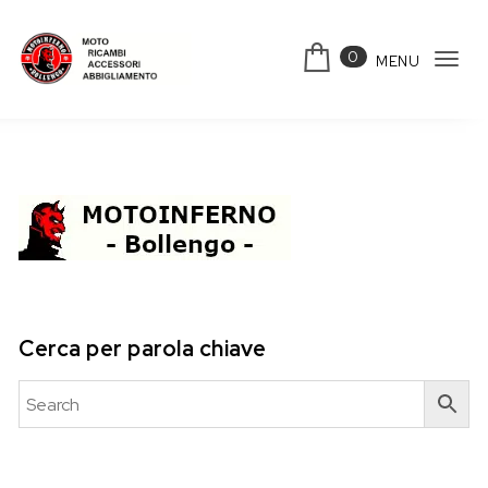
Skip to content
0
MENU
Tog
Motoinferno
navi
Cerca per parola chiave