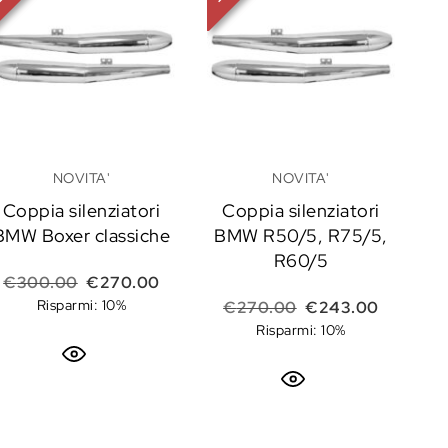
NOVITA'
NOVITA'
Coppia silenziatori
Coppia silenziatori
BMW Boxer classiche
BMW R50/5, R75/5,
 era: €12.00.
attuale è: €10.80.
R60/5
Il prezzo originale era: €300.00.
Il prezzo attuale è: €270.00.
€
300.00
€
270.00
Risparmi: 10%
Il prezzo originale
Il prezzo
€
270.00
€
243.00
Risparmi: 10%