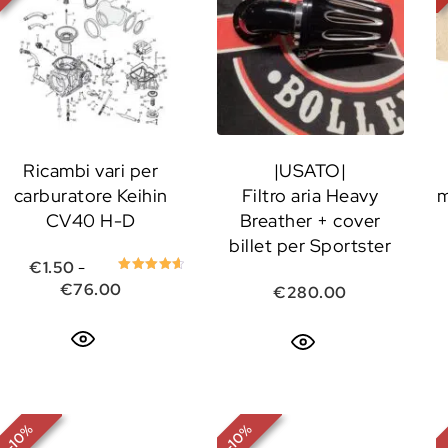
Ricambi vari per
|USATO|
carburatore Keihin
Filtro aria Heavy
m
CV40 H-D
Breather + cover
billet per Sportster
€
1.50
-
Valutato
Fascia di prezzo: da €1.50 a €76.00
€
76.00
€
280.00
4.67
su 5
%
%
10
10
-
-