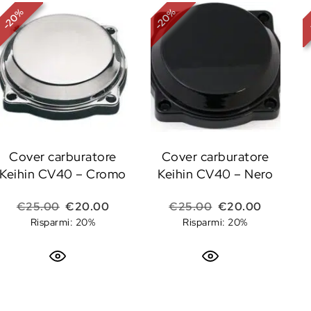
%
%
20
20
-
-
Cover carburatore
Cover carburatore
Keihin CV40 – Cromo
Keihin CV40 – Nero
Il prezzo originale era: €25.00.
Il prezzo attuale è: €20.00.
Il prezzo original
Il prezzo
€
25.00
€
20.00
€
25.00
€
20.00
Risparmi: 20%
Risparmi: 20%