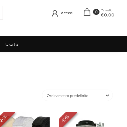
Carrello
0
Accedi
€0.00
Usato
%
%
20
10
-
-