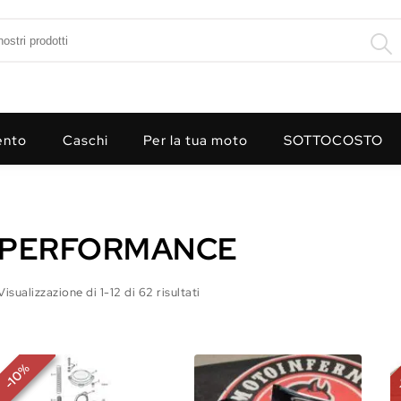
ento
Caschi
Per la tua moto
SOTTOCOSTO
PERFORMANCE
Visualizzazione di 1-12 di 62 risultati
%
10
-