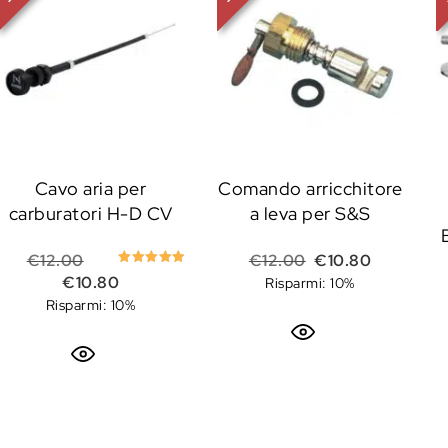
Cavo aria per
Comando arricchitore
carburatori H-D CV
a leva per S&S
Il prezzo originale era: €12.00.
Il prezzo originale
Il prezzo 
€
12.00
€
12.00
€
10.80
Valutato
Il prezzo attuale è: €10.80.
€
10.80
Risparmi: 10%
5.00
su 5
Risparmi: 10%