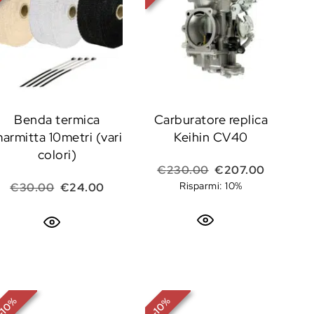
Benda termica
Carburatore replica
armitta 10metri (vari
Keihin CV40
colori)
Il prezzo originale
Il prezzo
€
230.00
€
207.00
Il prezzo originale era: €30.00.
Il prezzo attuale è: €24.00.
Risparmi: 10%
€
30.00
€
24.00
%
%
10
10
-
-