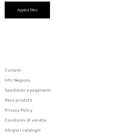
Applica filtro
Contatti
Info Negozio
Spedizioni e pagamenti
Reso prodotti
Privacy Policy
Condizioni di vendita
Sfoglia i cataloghi