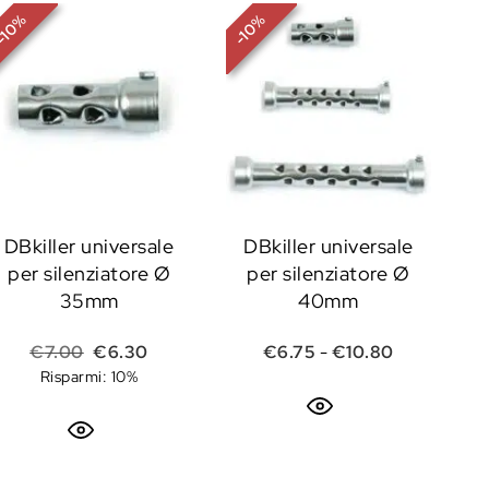
%
%
10
10
-
-
DBkiller universale
DBkiller universale
per silenziatore Ø
per silenziatore Ø
35mm
40mm
e era: €25.00.
 attuale è: €20.00.
Il prezzo originale era: €7.00.
Il prezzo attuale è: €6.30.
Fascia di p
€
7.00
€
6.30
€
6.75
-
€
10.80
Risparmi: 10%