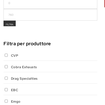
Prezzo Min
Prezzo Max
FILTRA
Filtra per produttore
CVP
Cobra Exhausts
Drag Specialties
EBC
Emgo