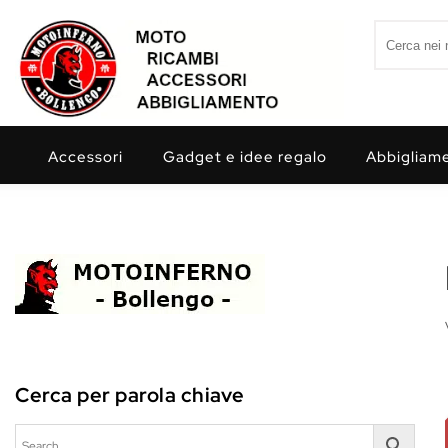
Skip to content
Search for:
Motoinferno
Accessori
Gadget e idee regalo
Abbigliam
Cerca per parola chiave