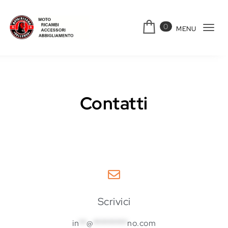
0
MENU
Tog
navi
Contatti
Scrivici
in
**
@
*********
no.com