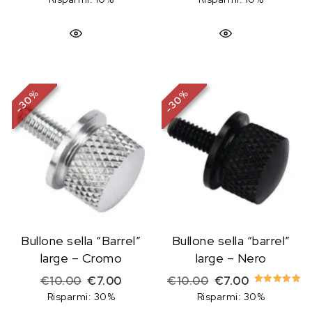
%
%
30
30
-
-
Bullone sella “Barrel”
Bullone sella “barrel”
large – Cromo
large – Nero
Il prezzo originale era: €10.00.
Il prezzo attuale è: €7.00.
Il prezzo originale
Il prezzo at
€
10.00
€
7.00
€
10.00
€
7.00
Valutato
Risparmi: 30%
Risparmi: 30%
5.00
su 5