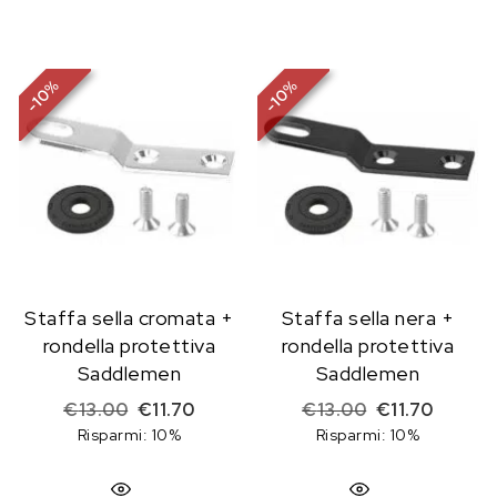
%
%
10
10
-
-
Staffa sella cromata +
Staffa sella nera +
rondella protettiva
rondella protettiva
Saddlemen
Saddlemen
Il prezzo originale era: €13.00.
Il prezzo attuale è: €11.70.
Il prezzo origi
Il prezz
€
13.00
€
11.70
€
13.00
€
11.70
Risparmi: 10%
Risparmi: 10%