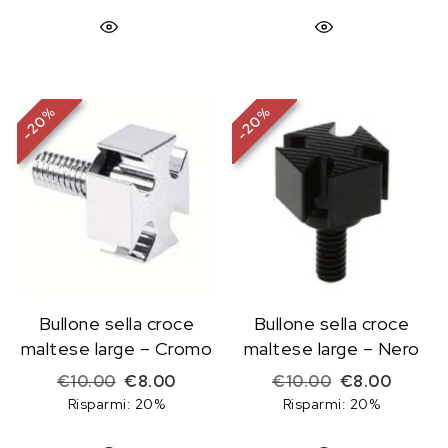
%
%
20
20
-
-
Bullone sella croce
Bullone sella croce
maltese large – Cromo
maltese large – Nero
Il prezzo originale era: €10.00.
Il prezzo attuale è: €8.00.
Il prezzo origi
Il prez
€
10.00
€
8.00
€
10.00
€
8.00
Risparmi: 20%
Risparmi: 20%