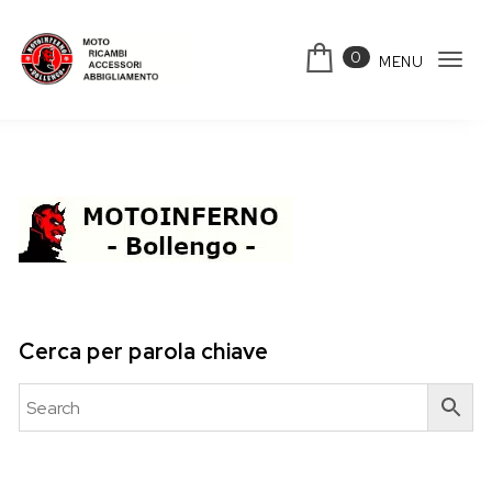
Skip to content
0
MENU
Tog
Motoinferno
navi
Cerca per parola chiave