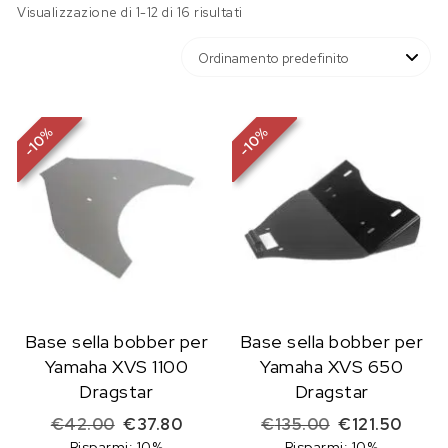
Visualizzazione di 1-12 di 16 risultati
%
%
10
10
-
-
Base sella bobber per
Base sella bobber per
Yamaha XVS 1100
Yamaha XVS 650
Dragstar
Dragstar
Il prezzo originale era: €42.00.
Il prezzo attuale è: €37.80.
Il prezzo origi
Il pre
€
42.00
€
37.80
€
135.00
€
121.50
Risparmi: 10%
Risparmi: 10%