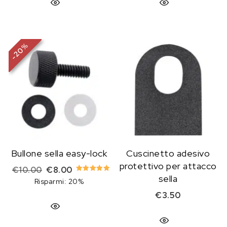
%
20
-
Bullone sella easy-lock
Cuscinetto adesivo
protettivo per attacco
Il prezzo originale era: €10.00.
Il prezzo attuale è: €8.00.
€
10.00
€
8.00
sella
Valutato
Risparmi: 20%
5.00
su 5
€
3.50