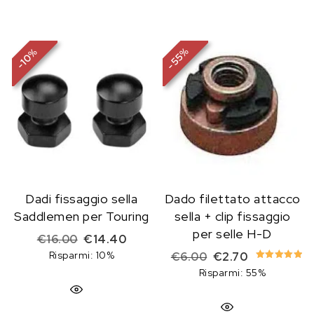
%
%
55
10
-
-
Dadi fissaggio sella
Dado filettato attacco
Saddlemen per Touring
sella + clip fissaggio
per selle H-D
Il prezzo originale era: €16.00.
Il prezzo attuale è: €14.40.
€
16.00
€
14.40
Risparmi: 10%
Il prezzo originale 
Il prezzo att
€
6.00
€
2.70
Valutato
Risparmi: 55%
5.00
su 5