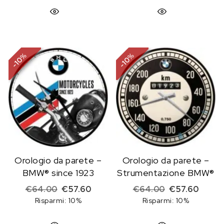
%
%
10
10
-
-
Orologio da parete –
Orologio da parete –
BMW® since 1923
Strumentazione BMW®
Il prezzo originale era: €64.00.
Il prezzo attuale è: €57.60.
Il prezzo origi
Il prez
€
64.00
€
57.60
€
64.00
€
57.60
Risparmi: 10%
Risparmi: 10%