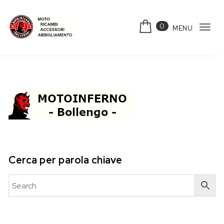
Skip to content
0
MENU
Tog
Motoinferno
navi
Cerca per parola chiave