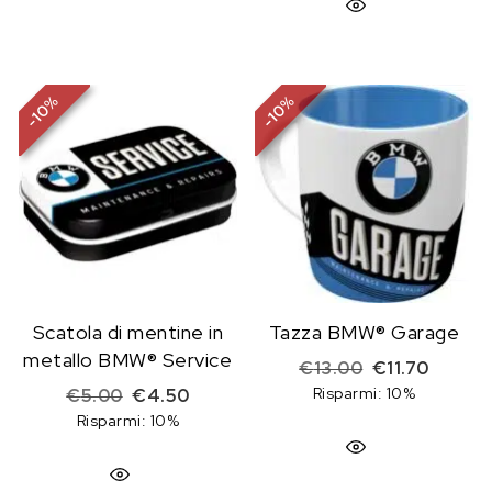
%
%
10
10
-
-
Scatola di mentine in
Tazza BMW® Garage
metallo BMW® Service
Il prezzo origi
Il prezz
€
13.00
€
11.70
Il prezzo originale era: €5.00.
Il prezzo attuale è: €4.50.
Risparmi: 10%
€
5.00
€
4.50
Risparmi: 10%