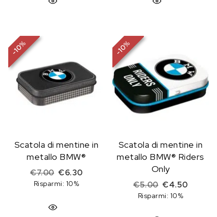
%
%
10
10
-
-
Scatola di mentine in
Scatola di mentine in
metallo BMW®
metallo BMW® Riders
Only
Il prezzo originale era: €7.00.
Il prezzo attuale è: €6.30.
€
7.00
€
6.30
Risparmi: 10%
Il prezzo origi
Il prezz
€
5.00
€
4.50
Risparmi: 10%