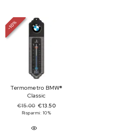
%
10
-
Termometro BMW®
Classic
Il prezzo originale era: €15.00.
Il prezzo attuale è: €13.50.
€
15.00
€
13.50
Risparmi: 10%