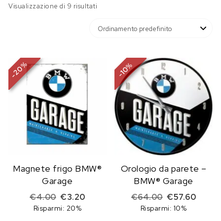
Visualizzazione di 9 risultati
%
%
20
10
-
-
Magnete frigo BMW®
Orologio da parete –
Garage
BMW® Garage
Il prezzo originale era: €4.00.
Il prezzo attuale è: €3.20.
Il prezzo origi
Il prez
€
4.00
€
3.20
€
64.00
€
57.60
Risparmi: 20%
Risparmi: 10%