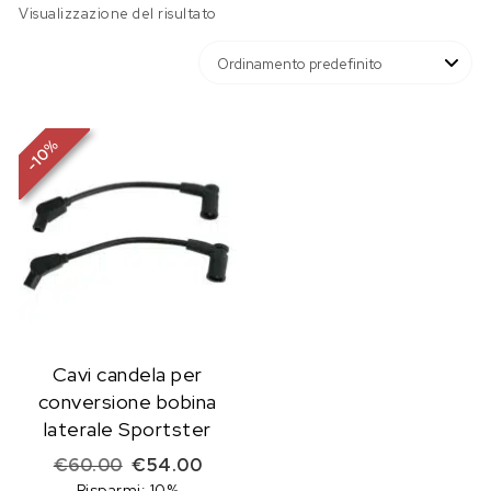
Visualizzazione del risultato
%
10
-
Cavi candela per
conversione bobina
laterale Sportster
Il prezzo originale era: €60.00.
Il prezzo attuale è: €54.00.
€
60.00
€
54.00
Risparmi: 10%