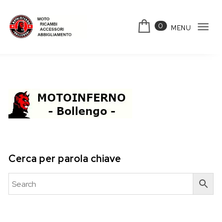
Skip to content
0
MENU
Tog
Motoinferno
navi
Cerca per parola chiave