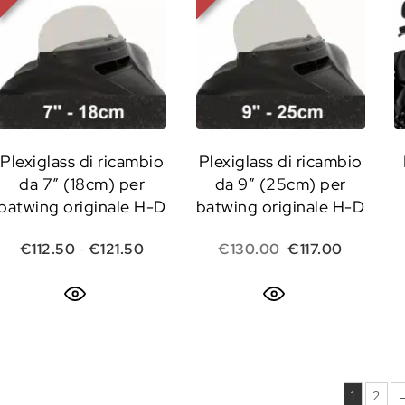
Plexiglass di ricambio
Plexiglass di ricambio
da 7” (18cm) per
da 9” (25cm) per
batwing originale H-D
batwing originale H-D
Fascia di prezzo: da €112.50 a €121.50
Il prezzo original
Il prezzo 
€
112.50
-
€
121.50
€
130.00
€
117.00
1
2