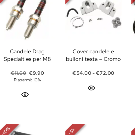
Candele Drag
Cover candele e
Specialties per M8
bulloni testa – Cromo
Il prezzo originale era: €11.00.
Il prezzo attuale è: €9.90.
Fascia d
€
11.00
€
9.90
€
54.00
-
€
72.00
Risparmi: 10%
%
%
10
5
-
-