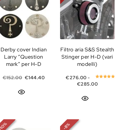
Derby cover Indian
Filtro aria S&S Stealth
Larry “Question
Stinger per H-D (vari
mark” per H-D
modelli)
i prezzo: da €54.00 a €72.00
Il prezzo originale era: €152.00.
Il prezzo attuale è: €144.40.
€
152.00
€
144.40
€
276.00
-
Valutato
Fascia di prez
€
285.00
5.00
su 5
%
%
10
8
-
-