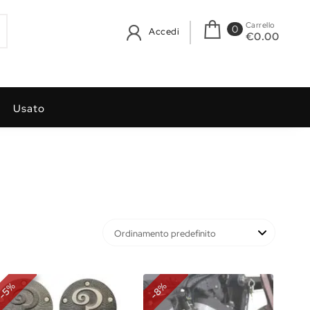
Carrello
0
Accedi
€0.00
Usato
%
%
5
8
-
-