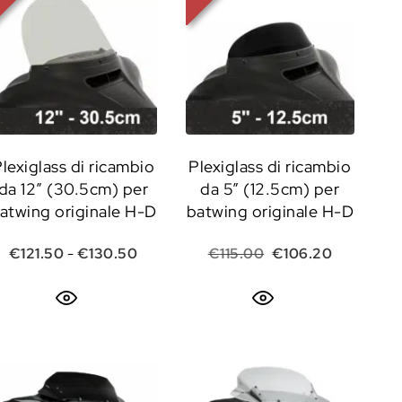
lexiglass di ricambio
Plexiglass di ricambio
da 12” (30.5cm) per
da 5” (12.5cm) per
atwing originale H-D
batwing originale H-D
le era: €200.00.
o attuale è: €190.00.
Fascia di prezzo: da €121.50 a €130.50
Il prezzo originale e
Il prezzo 
€
121.50
-
€
130.50
€
115.00
€
106.20