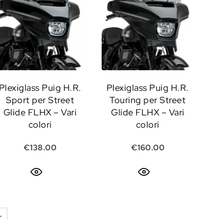
Plexiglass Puig H.R.
Plexiglass Puig H.R.
Sport per Street
Touring per Street
Glide FLHX – Vari
Glide FLHX – Vari
colori
colori
e era: €130.00.
attuale è: €117.00.
€
138.00
€
160.00
→