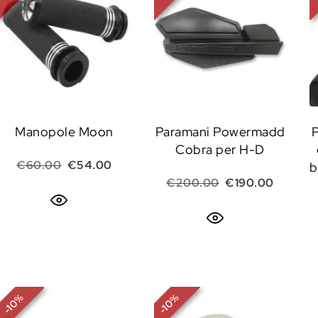
Manopole Moon
Paramani Powermadd
P
Cobra per H-D
Il prezzo originale era: €60.00.
Il prezzo attuale è: €54.00.
€
60.00
€
54.00
b
Il prezzo origina
Il prezz
€
200.00
€
190.00
%
%
10
10
-
-