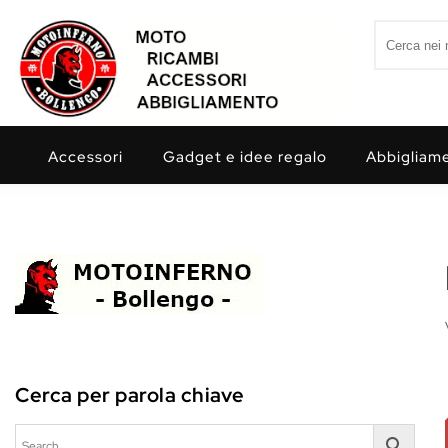
Skip to content
Search for:
Motoinferno
Accessori
Gadget e idee regalo
Abbigliam
Cerca per parola chiave