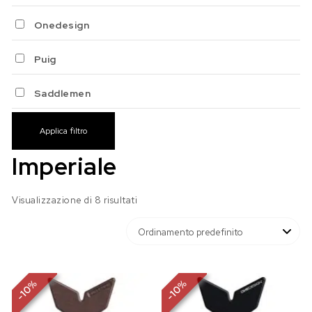
Onedesign
Puig
Saddlemen
Applica filtro
Imperiale
Visualizzazione di 8 risultati
%
%
10
10
-
-