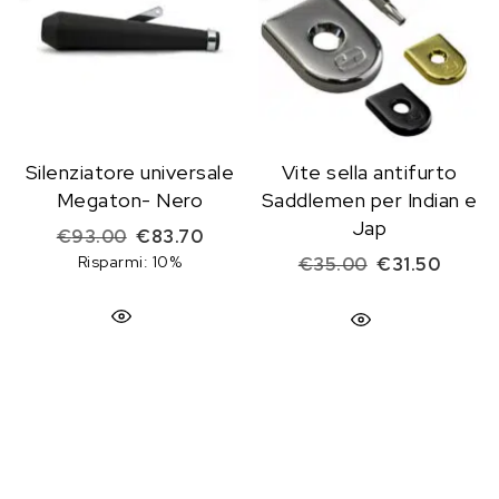
Silenziatore universale
Vite sella antifurto
Megaton- Nero
Saddlemen per Indian e
Jap
Il prezzo originale era: €93.00.
Il prezzo attuale è: €83.70.
€
93.00
€
83.70
Risparmi: 10%
Il prezzo origi
Il prez
€
35.00
€
31.50