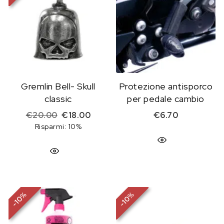
Gremlin Bell- Skull
Protezione antisporco
classic
per pedale cambio
Il prezzo originale era: €20.00.
Il prezzo attuale è: €18.00.
€
20.00
€
18.00
€
6.70
Risparmi: 10%
%
%
10
10
-
-