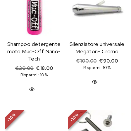
Shampoo detergente
Silenziatore universale
moto Muc-Off Nano-
Megaton- Cromo
Tech
Il prezzo origi
Il pre
€
100.00
€
90.00
Il prezzo originale era: €20.00.
Il prezzo attuale è: €18.00.
Risparmi: 10%
€
20.00
€
18.00
Risparmi: 10%
%
%
10
10
-
-