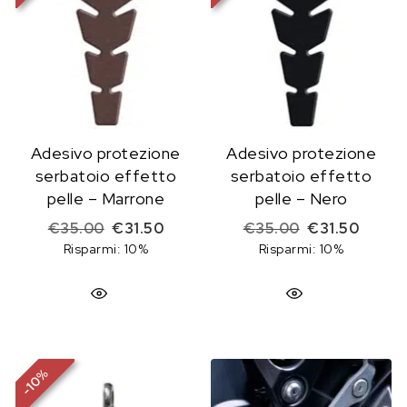
Adesivo protezione
Adesivo protezione
serbatoio effetto
serbatoio effetto
pelle – Marrone
pelle – Nero
Il prezzo originale era: €35.00.
Il prezzo attuale è: €31.50.
Il prezzo origi
Il prez
€
35.00
€
31.50
€
35.00
€
31.50
Risparmi: 10%
Risparmi: 10%
%
10
-