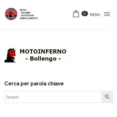
Skip to content
0
MENU
Tog
Motoinferno
navi
Cerca per parola chiave