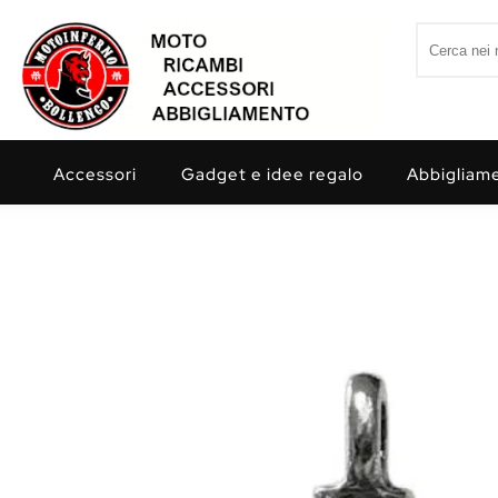
Skip to content
Search for:
Motoinferno
Accessori
Gadget e idee regalo
Abbigliam