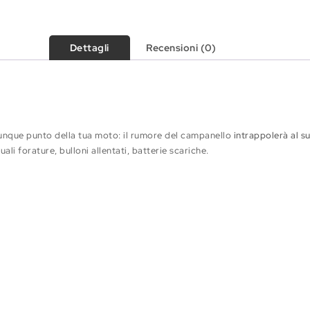
Dettagli
Recensioni (0)
lunque punto della tua moto: il rumore del campanello
intrappolerà al s
ali forature, bulloni allentati, batterie scariche.