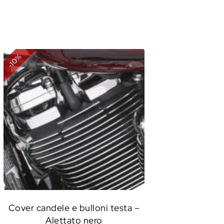
%
10
-
Cover candele e bulloni testa –
Alettato nero