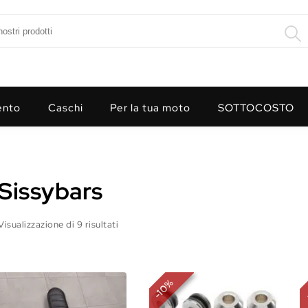
ento
Caschi
Per la tua moto
SOTTOCOSTO
Sissybars
Visualizzazione di 9 risultati
%
10
-