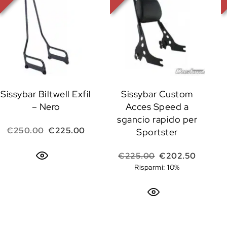
Sissybar Biltwell Exfil
Sissybar Custom
– Nero
Acces Speed a
sgancio rapido per
Il prezzo originale era: €250.00.
Il prezzo attuale è: €225.00.
€
250.00
€
225.00
Sportster
Il prezzo original
Il prezz
€
225.00
€
202.50
Risparmi: 10%