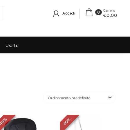
Carrello
0
Accedi
€0.00
Usato
%
%
10
10
-
-