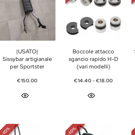
|USATO|
Boccole attacco
Sissybar artigianale
sgancio rapido H-D
per Sportster
(vari modelli)
Fascia di
€
150.00
€
14.40
-
€
18.00
%
%
10
10
-
-