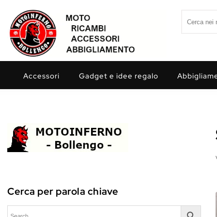
Skip to content
Search for:
Motoinferno
Accessori
Gadget e idee regalo
Abbigliam
Cerca per parola chiave