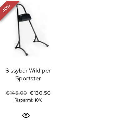
%
10
-
Sissybar Wild per
Sportster
Il prezzo originale era: €145.00.
Il prezzo attuale è: €130.50.
€
145.00
€
130.50
Risparmi: 10%