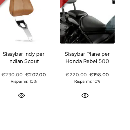
Sissybar Indy per
Sissybar Plane per
Indian Scout
Honda Rebel 500
Il prezzo originale era: €230.00.
Il prezzo attuale è: €207.00.
Il prezzo originale
Il prezzo 
€
230.00
€
207.00
€
220.00
€
198.00
Risparmi: 10%
Risparmi: 10%
e era: €225.00.
o attuale è: €202.50.