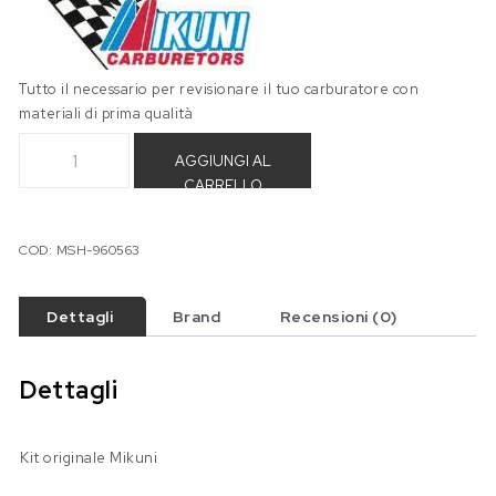
Tutto il necessario per revisionare il tuo carburatore con
materiali di prima qualità
Kit revisione Mikuni HSR40 quantità
AGGIUNGI AL
CARRELLO
COD:
MSH-960563
Dettagli
Brand
Recensioni (0)
Dettagli
Kit originale Mikuni