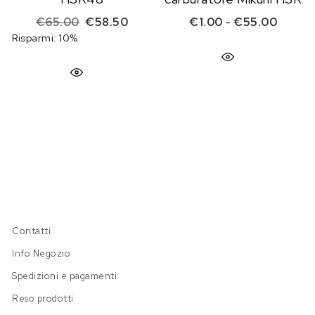
Il prezzo originale era: €65.00.
Il prezzo attuale è: €58.50.
Fascia 
€
65.00
€
58.50
€
1.00
-
€
55.00
Risparmi: 10%
Contatti
Info Negozio
Spedizioni e pagamenti
Reso prodotti