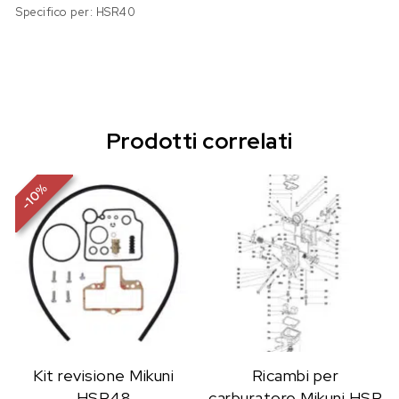
Specifico per: HSR40
Prodotti correlati
%
10
-
Kit revisione Mikuni
Ricambi per
HSR48
carburatore Mikuni HSR