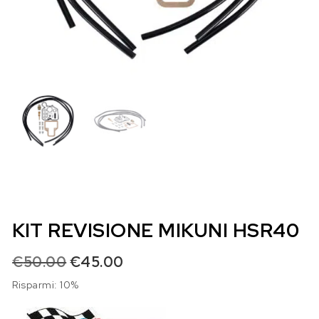
KIT REVISIONE MIKUNI HSR40
Il prezzo originale era: €50.00.
Il prezzo attuale è: €45.00.
€
50.00
€
45.00
Risparmi: 10%