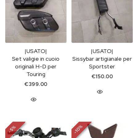
|USATO|
|USATO|
Set valigie in cuoio
Sissybar artigianale per
originali H-D per
Sportster
Touring
€
150.00
€
399.00
%
%
10
5
-
-