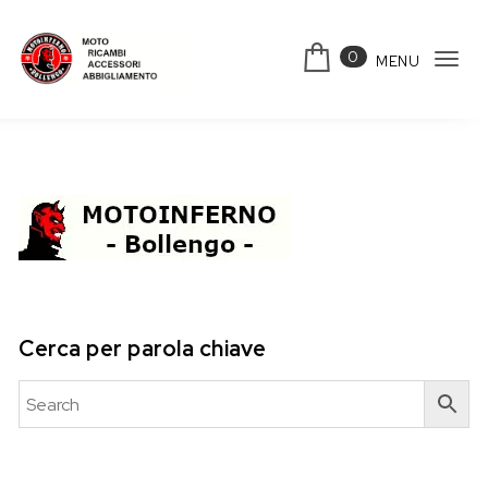
Skip to content
0
MENU
Tog
Motoinferno
navi
Cerca per parola chiave