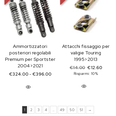
Ammortizzatori
Attacchi fissaggio per
posteriori regolabili
valigie Touring
Premium per Sportster
1995>2013
2004>2021
Il prezzo origi
Il prez
€
14.00
€
12.60
Fascia di prezzo: da €324.00 a 
Risparmi: 10%
€
324.00
-
€
396.00
1
2
3
4
…
49
50
51
→