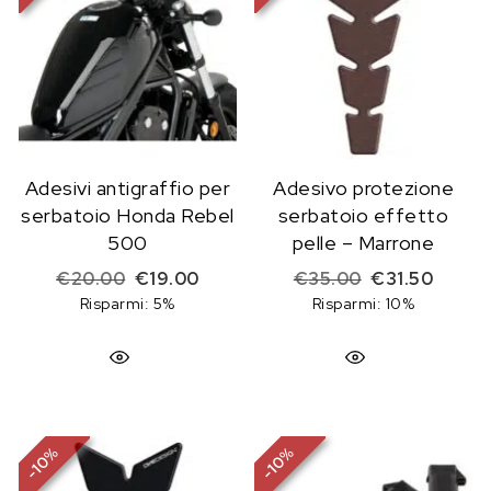
Adesivi antigraffio per
Adesivo protezione
serbatoio Honda Rebel
serbatoio effetto
500
pelle – Marrone
Il prezzo originale era: €20.00.
Il prezzo attuale è: €19.00.
Il prezzo origi
Il prez
€
20.00
€
19.00
€
35.00
€
31.50
Risparmi: 5%
Risparmi: 10%
%
%
10
10
-
-