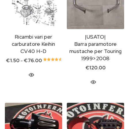
Ricambi vari per
|USATO|
carburatore Keihin
Barra paramotore
CV40 H-D
mustache per Touring
1999>2008
Fascia di prezzo: da €1.50 a €76.00
€
1.50
-
€
76.00
Valutato
€
120.00
4.67
su 5