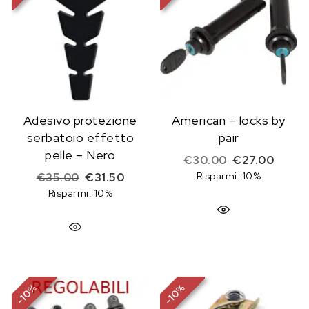
Adesivo protezione
American – locks by
serbatoio effetto
pair
pelle – Nero
Il prezzo origi
Il prez
€
30.00
€
27.00
Il prezzo originale era: €35.00.
Il prezzo attuale è: €31.50.
Risparmi: 10%
€
35.00
€
31.50
Risparmi: 10%
%
%
10
10
-
-