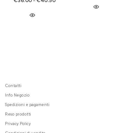
Fascia di prezzo: da €36.00 a €4
€
36.00
-
€
40.50
Contatti
Info Negozio
Spedizioni e pagamenti
Reso prodotti
Privacy Policy