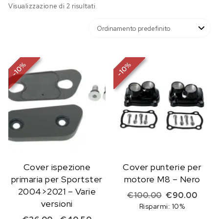
Visualizzazione di 2 risultati
%
%
10
10
-
-
Cover ispezione
Cover punterie per
primaria per Sportster
motore M8 – Nero
2004>2021 – Varie
Il prezzo origi
Il pre
€
100.00
€
90.00
versioni
Risparmi: 10%