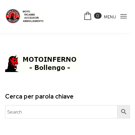
Skip to content
0
MENU
Tog
Motoinferno
navi
Cerca per parola chiave