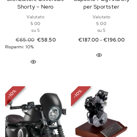
Shorty – Nero
per Sportster
Valutato
Valutato
5.00
5.00
su 5
su 5
Il prezzo originale era: €65.00.
Il prezzo attuale è: €58.50.
Fasci
€
65.00
€
58.50
€
187.00
-
€
196.00
Risparmi: 10%
%
%
10
10
-
-