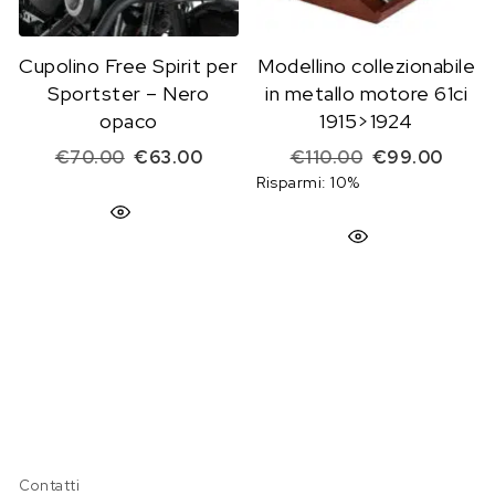
Cupolino Free Spirit per
Modellino collezionabile
Sportster – Nero
in metallo motore 61ci
opaco
1915>1924
Il prezzo originale era: €70.00.
Il prezzo attuale è: €63.00.
Il prezzo origi
Il pre
€
70.00
€
63.00
€
110.00
€
99.00
Risparmi: 10%
Contatti