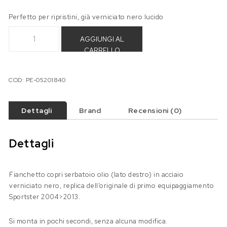
Perfetto per ripristini, già verniciato nero lucido
Cover serbatoio olio per Sportster 2004>2013 - Nero quant
AGGIUNGI AL
CARRELLO
COD:
PE-05201840
Dettagli
Brand
Recensioni (0)
Dettagli
Fianchetto copri serbatoio olio (lato destro) in acciaio
verniciato nero, replica dell’originale di primo equipaggiamento
Sportster 2004>2013.
Si monta in pochi secondi, senza alcuna modifica.