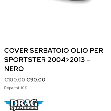
COVER SERBATOIO OLIO PER
SPORTSTER 2004>2013 –
NERO
Il prezzo originale era: €100.00.
Il prezzo attuale è: €90.00.
€
100.00
€
90.00
Risparmi: 10%