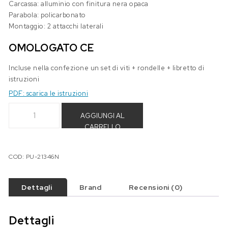
Carcassa: alluminio con finitura nera opaca
Parabola: policarbonato
Montaggio: 2 attacchi laterali
OMOLOGATO CE
Incluse nella confezione un set di viti + rondelle + libretto di
istruzioni
PDF: scarica le istruzioni
Faro anteriore Puig Lumen Z quantità
AGGIUNGI AL
CARRELLO
COD:
PU-21346N
Dettagli
Brand
Recensioni (0)
Dettagli