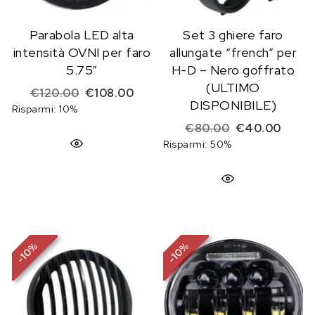
Parabola LED alta
Set 3 ghiere faro
intensità OVNI per faro
allungate “french” per
5.75”
H-D – Nero goffrato
(ULTIMO
Il prezzo originale era: €120.00.
Il prezzo attuale è: €108.00.
€
120.00
€
108.00
DISPONIBILE)
Risparmi: 10%
Il prezzo origi
Il pre
€
80.00
€
40.00
Risparmi: 50%
%
%
10
10
-
-