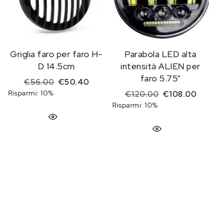
Griglia faro per faro H-
Parabola LED alta
D 14.5cm
intensità ALIEN per
faro 5.75”
Il prezzo originale era: €56.00.
Il prezzo attuale è: €50.40.
€
56.00
€
50.40
Risparmi: 10%
Il prezzo origi
Il pr
€
120.00
€
108.00
Risparmi: 10%