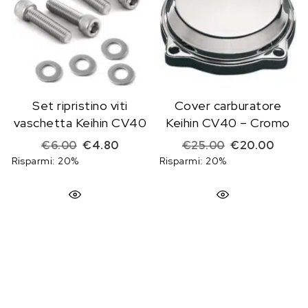
Set ripristino viti
Cover carburatore
vaschetta Keihin CV40
Keihin CV40 – Cromo
Il prezzo originale era: €6.00.
Il prezzo attuale è: €4.80.
Il prezzo origi
Il pre
€
6.00
€
4.80
€
25.00
€
20.00
Risparmi: 20%
Risparmi: 20%