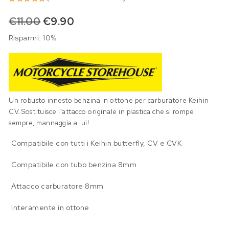
Valutato
2
5.00
su
Il prezzo originale era: €11.00.
Il prezzo attuale è: €9.90.
€
11.00
€
9.90
5 su
base di
recensioni
Risparmi: 10%
Un robusto innesto benzina in ottone per carburatore Keihin
CV. Sostituisce l’attacco originale in plastica che si rompe
sempre, mannaggia a lui!
Compatibile con tutti i Keihin butterfly, CV e CVK
Compatibile con tubo benzina 8mm
Attacco carburatore 8mm
Interamente in ottone