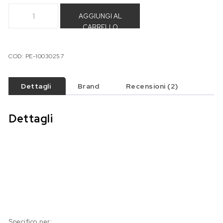
Innesto benzina in ottone per carburatore Keihin CV40 quan
AGGIUNGI AL
CARRELLO
COD:
PE-10030257
Dettagli
Brand
Recensioni (2)
Dettagli
Specifico per: