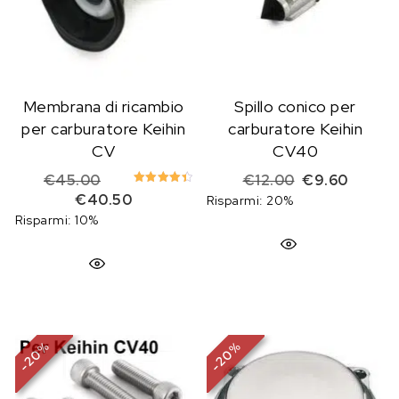
Membrana di ricambio
Spillo conico per
per carburatore Keihin
carburatore Keihin
CV
CV40
Il prezzo originale era: €45.00.
Il prezzo origi
Il prezz
€
45.00
€
12.00
€
9.60
Valutato
Il prezzo attuale è: €40.50.
€
40.50
Risparmi: 20%
4.50
su 5
Risparmi: 10%
%
%
20
20
-
-