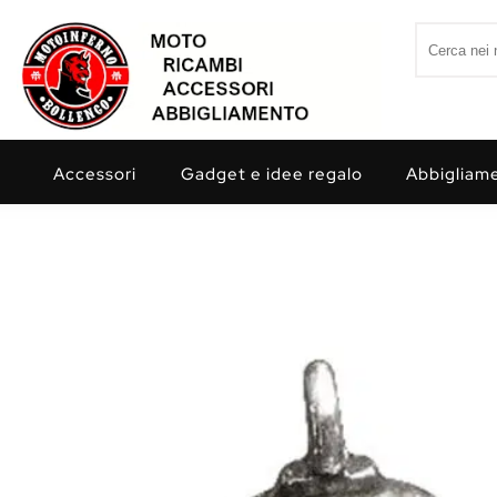
Skip to content
Search for:
Motoinferno
Accessori
Gadget e idee regalo
Abbigliam