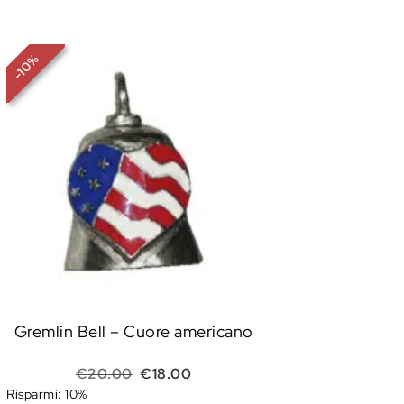
%
10
-
Gremlin Bell – Cuore americano
 era: €20.00.
ttuale è: €18.00.
Il prezzo originale era: €20.00.
Il prezzo attuale è: €18.00.
€
20.00
€
18.00
Risparmi: 10%