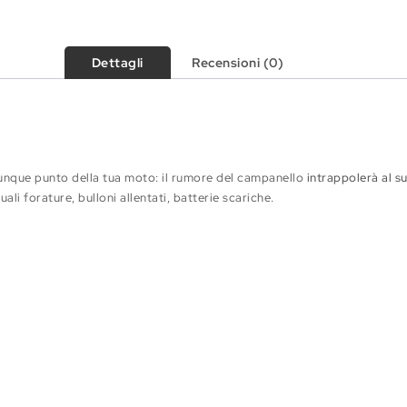
Dettagli
Recensioni (0)
lunque punto della tua moto: il rumore del campanello
intrappolerà al s
ali forature, bulloni allentati, batterie scariche.