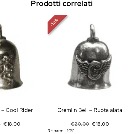
Prodotti correlati
%
10
-
 – Cool Rider
Gremlin Bell – Ruota alata
Il prezzo originale era: €20.00.
Il prezzo attuale è: €18.00.
Il prezzo originale
Il prezzo a
0
€
18.00
€
20.00
€
18.00
Risparmi: 10%