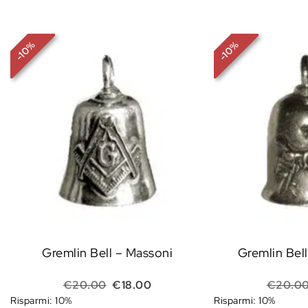
%
%
10
10
-
-
Gremlin Bell – Massoni
Gremlin Bell
Il prezzo originale era: €20.00.
Il prezzo attuale è: €18.00.
€
20.00
€
18.00
€
20.0
Risparmi: 10%
Risparmi: 10%