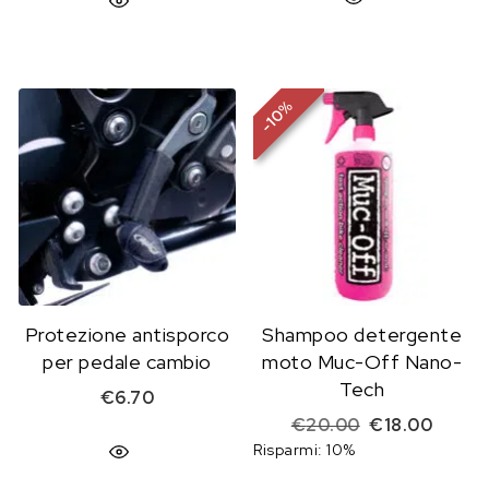
%
10
-
Protezione antisporco
Shampoo detergente
per pedale cambio
moto Muc-Off Nano-
Tech
€
6.70
Il prezzo origi
Il prez
€
20.00
€
18.00
Risparmi: 10%