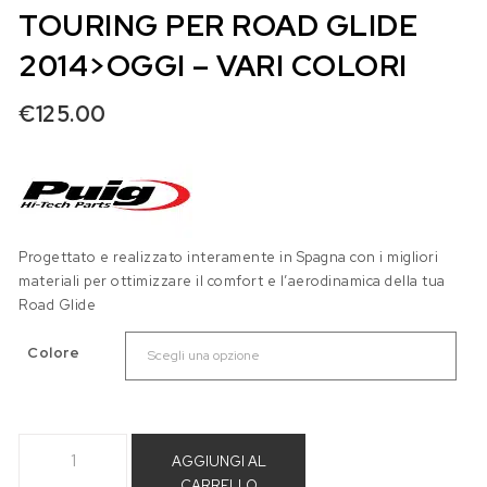
TOURING PER ROAD GLIDE
2014>OGGI – VARI COLORI
€
125.00
Progettato e realizzato interamente in Spagna con i migliori
materiali per ottimizzare il comfort e l’aerodinamica della tua
Road Glide
Colore
Plexiglass Puig H.R. Touring per Road Glide 2014>oggi - Vari c
AGGIUNGI AL
CARRELLO