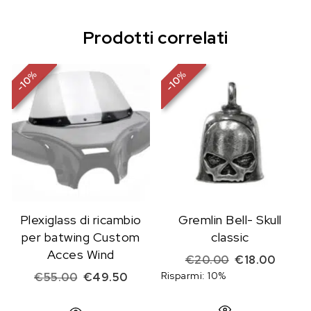
Prodotti correlati
%
%
10
10
-
-
Plexiglass di ricambio
Gremlin Bell- Skull
per batwing Custom
classic
Acces Wind
Il prezzo origi
Il prez
€
20.00
€
18.00
Il prezzo originale era: €55.00.
Il prezzo attuale è: €49.50.
Risparmi: 10%
€
55.00
€
49.50